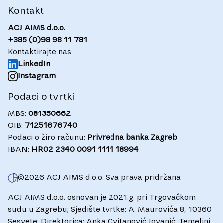
Kontakt
ACJ AIMS d.o.o.
+385 (0)98 98 11 781
Kontaktirajte nas
LinkedIn
Instagram
Podaci o tvrtki
MBS:
081350662
OIB:
71251676740
Podaci o žiro računu:
Privredna banka Zagreb
IBAN:
HR02 2340 0091 1111 18994
©
2026
ACJ AIMS d.o.o. Sva prava pridržana
ACJ AIMS d.o.o. osnovan je 2021.g. pri Trgovačkom
sudu u Zagrebu; Sjedište tvrtke: A. Maurovića 8, 10360
Sesvete; Direktorica: Anka Cvitanović Jovanić; Temeljni