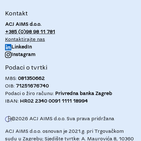
Kontakt
ACJ AIMS d.o.o.
+385 (0)98 98 11 781
Kontaktirajte nas
LinkedIn
Instagram
Podaci o tvrtki
MBS:
081350662
OIB:
71251676740
Podaci o žiro računu:
Privredna banka Zagreb
IBAN:
HR02 2340 0091 1111 18994
©
2026
ACJ AIMS d.o.o. Sva prava pridržana
ACJ AIMS d.o.o. osnovan je 2021.g. pri Trgovačkom
sudu u Zagrebu; Sjedište tvrtke: A. Maurovića 8, 10360