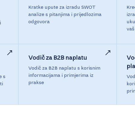
Kratke upute za izradu SWOT
Kre
analize s pitanjima i prijedlozima
izr
odgovora
uku
i
vaš
Vodič za B2B naplatu
Vo
pl
Vodič za B2B naplatu s korisnim
informacijama i primjerima iz
e s
Vod
prakse
ti
kor
pri