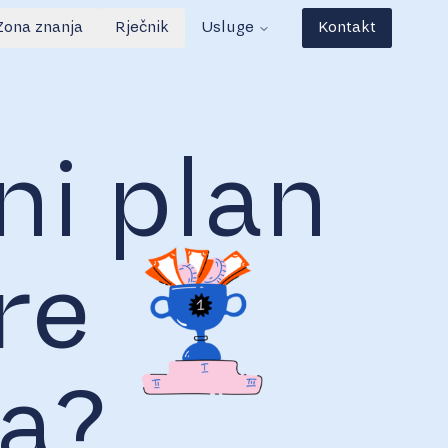
Zona znanja
Rječnik
Usluge
Kontakt
ni plan
re
ja?