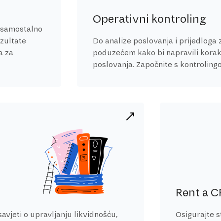
Operativni kontroling
i samostalno
ezultate
Do analize poslovanja i prijedloga 
a za
poduzećem kako bi napravili korak 
poslovanja. Započnite s kontrolin
Rent a 
avjeti o upravljanju likvidnošću,
Osigurajte s