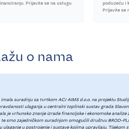
inanciranju. Prijavite se na uslugu
poduzeću i 
Prijavite se
 kažu o nama
la suradnju sa tvrtkom ACJ AIMS d.o.o. na projektu Studije 
vdanosti ulaganja u centralni toplinski sustav grada Slavon
ala je vrhunsko znanje izrade financijske i ekonomske analize
ena te smo zajedničkom suradnjom omogućili društvu BROD-PLI
u ulaganje u postrojenje i sustave kojima upravljaju. Tijekom 