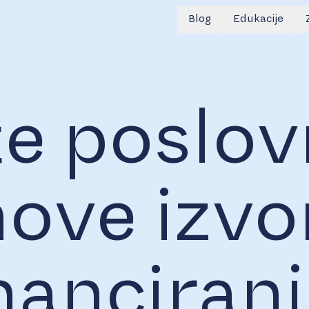
Blog
Edukacije
e poslov
nove izvo
nanciran