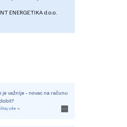
ali i široj po
NT ENERGETIKA d.o.o.
o je važnije - novac na računu
 dobit?
čitaj više →