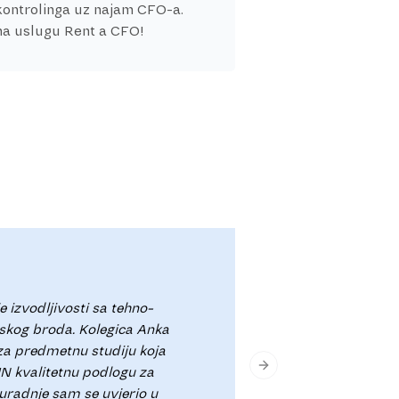
kontrolinga uz najam CFO-a.
 na uslugu Rent a CFO!
izvodljivosti sa tehno-
Suradnja s A
skog broda. Kolegica Anka
izuzetno usp
 za predmetnu studiju koja
Anka svaki p
N kvalitetnu podlogu za
Next slide
Bogato iskus
suradnje sam se uvjerio u