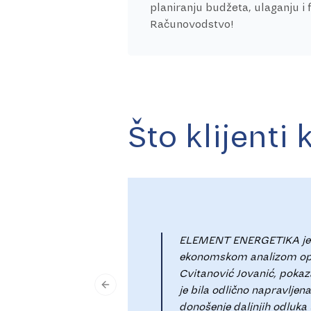
planiranju budžeta, ulaganju i f
Računovodstvo!
Što klijenti
ELEMENT ENERGETIKA je ima
ekonomskom analizom opra
Cvitanović Jovanić, pokaz
je bila odlično napravlj
Previous slide
donošenje daljnjih odluka 