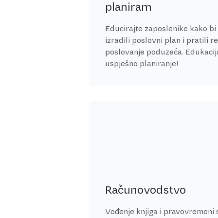
planiram
Educirajte zaposlenike kako b
izradili poslovni plan i pratili r
poslovanje poduzeća. Edukacij
uspješno planiranje!
Računovodstvo
Vođenje knjiga i pravovremeni s