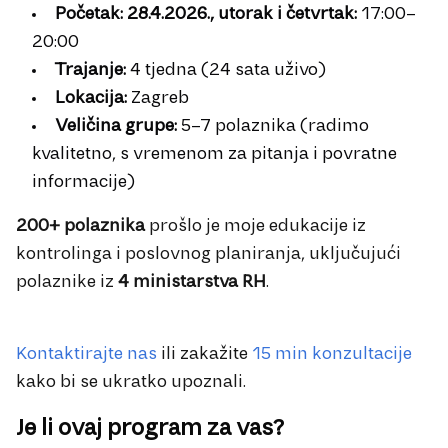
Početak:
28.4.2026., utorak i četvrtak:
17:00–
20:00
Trajanje:
4 tjedna (24 sata uživo)
Lokacija:
Zagreb
Veličina grupe:
5–7 polaznika (radimo
kvalitetno, s vremenom za pitanja i povratne
informacije)
200+ polaznika
prošlo je moje edukacije iz
kontrolinga i poslovnog planiranja, uključujući
polaznike iz
4 ministarstva RH
.
Kontaktirajte nas
ili zakažite
15 min konzultacije
kako bi se ukratko upoznali.
Je li ovaj program za vas?