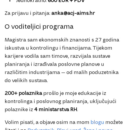
Jednokratno:
600 EUR + PDV
Za prijavu i pitanja:
anka@acj-aims.hr
O voditeljici programa
Magistra sam ekonomskih znanosti s 27 godina
iskustva u kontrolingu i financijama. Tijekom
karijere vodila sam timove, razvijala sustave
planiranja i izrađivala poslovne planove u
različitim industrijama — od malih poduzetnika
do velikih sustava.
200+ polaznika
prošlo je moje edukacije iz
kontrolinga i poslovnog planiranja, uključujući
polaznike iz
4 ministarstva RH
.
Volim pisati, a objave osim na mom
blogu
možete