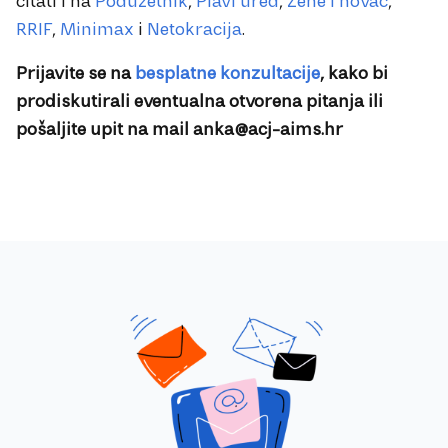
čitati i na
Poduzetnik
,
Plavi ured
,
Žene i novac
,
RRIF
,
Minimax
i
Netokracija
.
Prijavite se na
besplatne konzultacije
, kako bi
prodiskutirali eventualna otvorena pitanja ili
pošaljite upit na mail
anka@acj-aims.hr