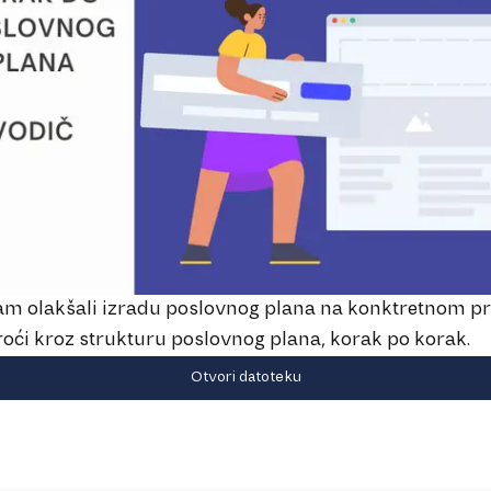
am olakšali izradu poslovnog plana na konktretnom p
oći kroz strukturu poslovnog plana, korak po korak.
Otvori datoteku