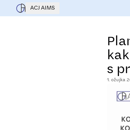
ACJ AIMS
Pla
kak
s p
1. ožujka 