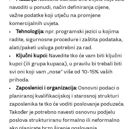
navoditi u ponudi, način definiranja cijene,
važne podatke koji utječu na promjene
komercijalnih uvjeta.
Tehnologija:
npr. programski jezici u kojima
radite, sigurnosne procedure i zaštita podataka,
alati/paketi usluga potrebni za rad.
Ključni kupci:
Navedite tko će vam biti ključni
kupci (ili grupa kupaca), u pravilu bi trebali biti
svi oni koji vam „nose“ više od 10-15% vaših
prihoda.
Zaposlenici i organizacija:
Osnovni podaci o
planiranoj kvalifikacijskoj i starosnoj strukturi
zaposlenika te tko će voditi poslovanje poduzeća.
Također je potrebno navesti osnovnu podjelu
poslova strukturiranu formalno ili neformalno
ako planirate brzo širenje poslovanja.