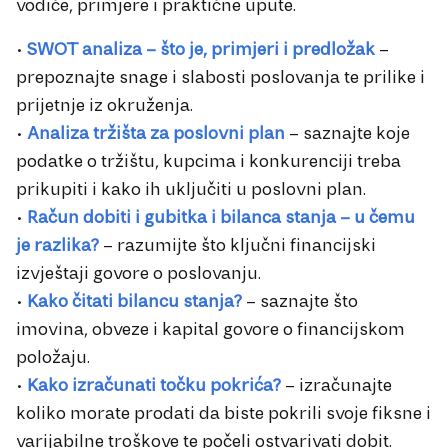
vodiče, primjere i praktične upute.
•
SWOT analiza – što je, primjeri i predložak
–
prepoznajte snage i slabosti poslovanja te prilike i
prijetnje iz okruženja.
•
Analiza tržišta za poslovni plan
– saznajte koje
podatke o tržištu, kupcima i konkurenciji treba
prikupiti i kako ih uključiti u poslovni plan.
•
Račun dobiti i gubitka i bilanca stanja – u čemu
je razlika?
– razumijte što ključni financijski
izvještaji govore o poslovanju.
•
Kako čitati bilancu stanja?
– saznajte što
imovina, obveze i kapital govore o financijskom
položaju.
•
Kako izračunati točku pokrića?
– izračunajte
koliko morate prodati da biste pokrili svoje fiksne i
varijabilne troškove te počeli ostvarivati dobit.