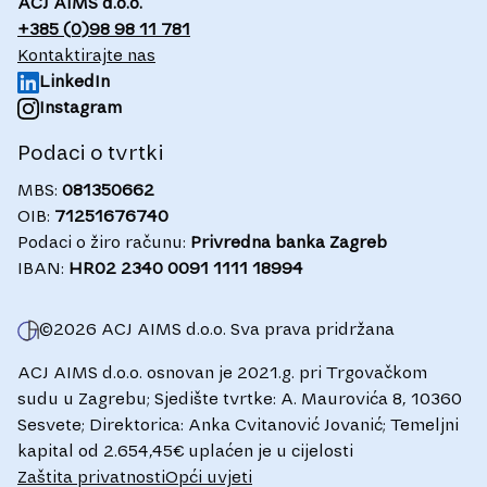
ACJ AIMS d.o.o.
+385 (0)98 98 11 781
Kontaktirajte nas
LinkedIn
Instagram
Podaci o tvrtki
MBS:
081350662
OIB:
71251676740
Podaci o žiro računu:
Privredna banka Zagreb
IBAN:
HR02 2340 0091 1111 18994
©
2026
ACJ AIMS d.o.o. Sva prava pridržana
ACJ AIMS d.o.o. osnovan je 2021.g. pri Trgovačkom
sudu u Zagrebu; Sjedište tvrtke: A. Maurovića 8, 10360
Sesvete; Direktorica: Anka Cvitanović Jovanić; Temeljni
kapital od 2.654,45€ uplaćen je u cijelosti
Zaštita privatnosti
Opći uvjeti