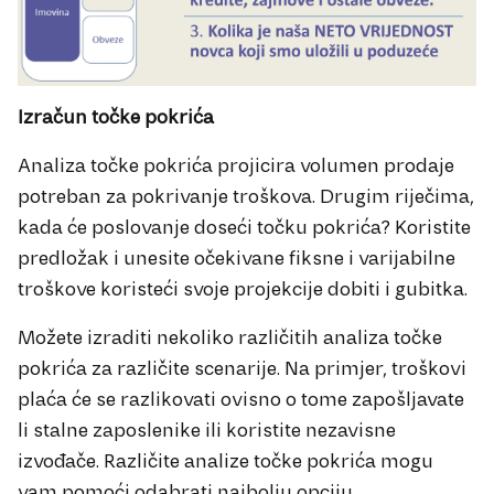
Izračun točke pokrića
Analiza točke pokrića projicira volumen prodaje
potreban za pokrivanje troškova. Drugim riječima,
kada će poslovanje doseći točku pokrića? Koristite
predložak i unesite očekivane fiksne i varijabilne
troškove koristeći svoje projekcije dobiti i gubitka.
Možete izraditi nekoliko različitih analiza točke
pokrića za različite scenarije. Na primjer, troškovi
plaća će se razlikovati ovisno o tome zapošljavate
li stalne zaposlenike ili koristite nezavisne
izvođače. Različite analize točke pokrića mogu
vam pomoći odabrati najbolju opciju.