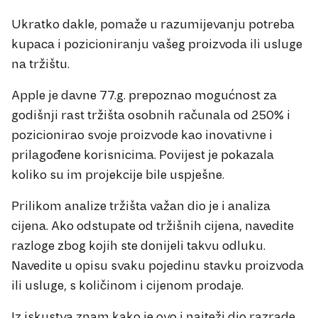
Ukratko dakle, pomaže u razumijevanju potreba
kupaca i pozicioniranju vašeg proizvoda ili usluge
na tržištu.
Apple je davne 77.g. prepoznao mogućnost za
godišnji rast tržišta osobnih računala od 250% i
pozicionirao svoje proizvode kao inovativne i
prilagođene korisnicima. Povijest je pokazala
koliko su im projekcije bile uspješne.
Prilikom analize tržišta važan dio je i analiza
cijena. Ako odstupate od tržišnih cijena, navedite
razloge zbog kojih ste donijeli takvu odluku.
Navedite u opisu svaku pojedinu stavku proizvoda
ili usluge, s količinom i cijenom prodaje.
Iz iskustva znam kako je ovo i najteži dio razrade